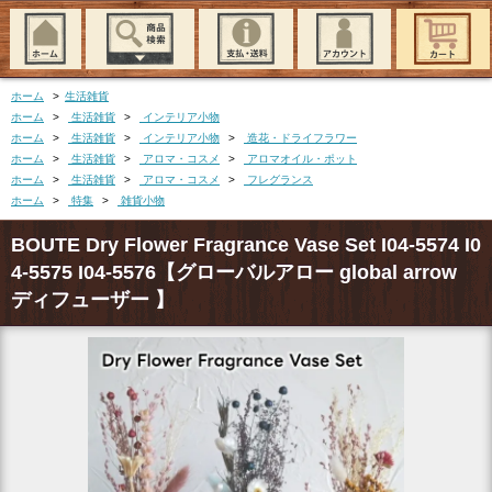
ホーム
>
生活雑貨
ホーム
>
生活雑貨
>
インテリア小物
ホーム
>
生活雑貨
>
インテリア小物
>
造花・ドライフラワー
ホーム
>
生活雑貨
>
アロマ・コスメ
>
アロマオイル・ポット
ホーム
>
生活雑貨
>
アロマ・コスメ
>
フレグランス
ホーム
>
特集
>
雑貨小物
BOUTE Dry Flower Fragrance Vase Set I04-5574 I0
4-5575 I04-5576【グローバルアロー global arrow
ディフューザー 】