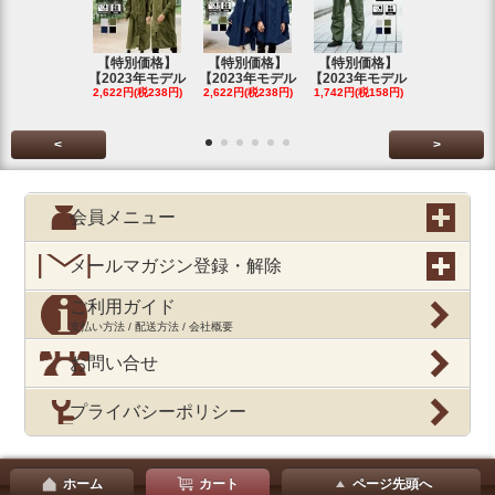
【特別価格】
【特別価格】
【特別価格】
【特別価格
【2023年モデル
【2023年モデル
【2023年モデル
【2023年
2,622円(税238円)
2,622円(税238円)
1,742円(税158円)
2,622円(税23
<
>
会員メニュー
メールマガジン登録・解除
ご利用ガイド
支払い方法 / 配送方法 / 会社概要
お問い合せ
プライバシーポリシー
ホーム
カート
ページ先頭へ