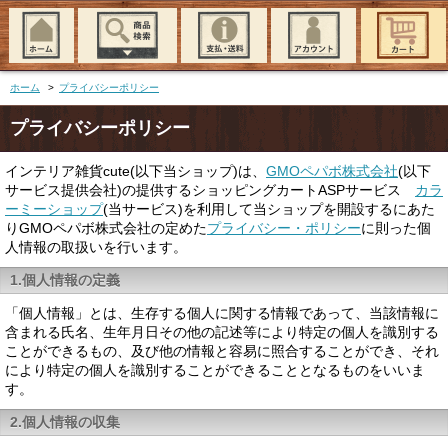
ホーム
>
プライバシーポリシー
プライバシーポリシー
インテリア雑貨cute(以下当ショップ)は、
GMOペパボ株式会社
(以下
サービス提供会社)の提供するショッピングカートASPサービス
カラ
ーミーショップ
(当サービス)を利用して当ショップを開設するにあた
りGMOペパボ株式会社の定めた
プライバシー・ポリシー
に則った個
人情報の取扱いを行います。
1.個人情報の定義
「個人情報」とは、生存する個人に関する情報であって、当該情報に
含まれる氏名、生年月日その他の記述等により特定の個人を識別する
ことができるもの、及び他の情報と容易に照合することができ、それ
により特定の個人を識別することができることとなるものをいいま
す。
2.個人情報の収集