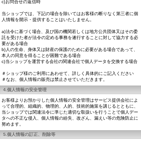
c)お問合せの返信時
当ショップでは、下記の場合を除いてはお客様の断りなく第三者に個
人情報を開示・提供することはいたしません。
a)法令に基づく場合、及び国の機関若しくは地方公共団体又はその委
託を受けた者が法令の定める事務を遂行することに対して協力する必
要がある場合
b)人の生命、身体又は財産の保護のために必要がある場合であって、
本人の同意を得ることが困難である場合
c)当ショップを運営する会社の関連会社で個人データを交換する場合
＃ショップ様のご利用にあわせて、詳しく具体的にご記入ください
＃なお、個人情報の販売は禁止させていただきます。
4.個人情報の安全管理
お客様よりお預かりした個人情報の安全管理はサービス提供会社によ
って合理的、組織的、物理的、人的、技術的施策を講じるとともに、
当ショップでは関連法令に準じた適切な取扱いを行うことで個人デー
タへの不正な侵入、個人情報の紛失、改ざん、漏えい等の危険防止に
努めます。
5.個人情報の訂正、削除等