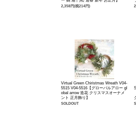
ー 鶴 扇 門松 迎春 新年 お正月】
2,358円(税214円)
Virtual Green Chiristmas Wreath V04-
5515 V04-5516【グローバルアロー gl
obal arrow 造花 クリスマスオーナメ
ント 正月飾り】
SOLDOUT