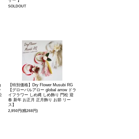
ザー 】
SOLDOUT
g
【特別価格】Dry Flower Musubi RG
w
【グローバルアロー global arrow ドラ
松
イフラワー しめ縄 しめ飾り 門松 迎
ー
春 新年 お正月 正月飾り お節 リー
ス】
2,950円(税268円)