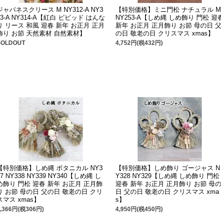
ジャパネスクリース M NY312-A NY3
【特別価格】ミニ門松 ナチュラル M
13-A NY314-A【紅白 ビビッド はんな
NY253-A【しめ縄 しめ飾り 門松 迎
り リース 和風 迎春 新年 お正月 正月
新年 お正月 正月飾り お節 母の日 
飾り お節 天然素材 自然素材】
の日 敬老の日 クリスマス xmas】
SOLDOUT
4,752円(税432円)
【特別価格】しめ縄 ボタニカル NY3
【特別価格】しめ飾り ゴージャス N
37 NY338 NY339 NY340【しめ縄 し
Y328 NY329【しめ縄 しめ飾り 門松
め飾り 門松 迎春 新年 お正月 正月飾
迎春 新年 お正月 正月飾り お節 母
り お節 母の日 父の日 敬老の日 クリ
日 父の日 敬老の日 クリスマス xma
スマス xmas】
s】
3,366円(税306円)
4,950円(税450円)