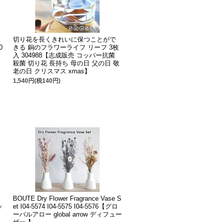
切り花を長くきれいに保つことがで
0
きる 銅のフラワーライフ リーフ 3枚
入 304988【志成販売 コッパー抗菌
殺菌 切り花 長持ち 母の日 父の日 敬
老の日 クリスマス xmas】
1,540円(税140円)
BOUTE Dry Flower Fragrance Vase S
ッ
et I04-5574 I04-5575 I04-5576【グロ
ーバルアロー global arrow ディフュー