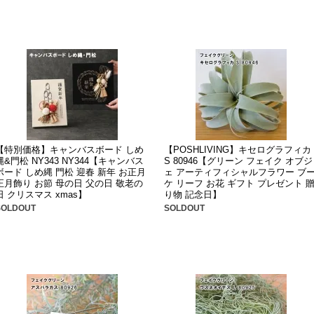
【特別価格】キャンバスボード しめ
【POSHLIVING】キセログラフィカ
縄&門松 NY343 NY344【キャンバス
S 80946【グリーン フェイク オブジ
ボード しめ縄 門松 迎春 新年 お正月
ェ アーティフィシャルフラワー ブ
正月飾り お節 母の日 父の日 敬老の
ケ リーフ お花 ギフト プレゼント 
日 クリスマス xmas】
り物 記念日】
SOLDOUT
SOLDOUT