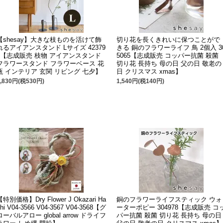
【shesay】大きな枝ものを活けて飾
切り花を長くきれいに保つことがで
れるアイアンスタンド Lサイズ 42379
きる 銅のフラワーライフ 鳥 2個入 3
1【志成販売 枝物 アイアンスタンド
5065【志成販売 コッパー抗菌 殺菌
フラワースタンド フラワーベース 花
切り花 長持ち 母の日 父の日 敬老の
瓶 インテリア 玄関 リビング 七夕】
日 クリスマス xmas】
5,830円(税530円)
1,540円(税140円)
【特別価格】Dry Flower J Okazari Ha
銅のフラワーライフスティック ウォ
chi V04-3566 V04-3567 V04-3568【グ
ーターポピー 304978【志成販売 コ
ローバルアロー global arrow ドライフ
パー抗菌 殺菌 切り花 長持ち 母の日