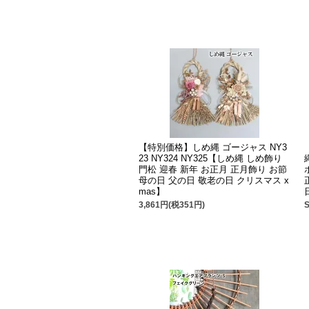
【特別価格】しめ縄 ゴージャス NY3
23 NY324 NY325【しめ縄 しめ飾り
門松 迎春 新年 お正月 正月飾り お節
母の日 父の日 敬老の日 クリスマス x
mas】
3,861円(税351円)