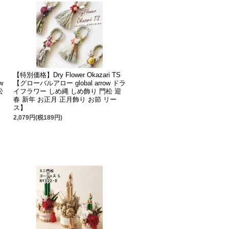
【特別価格】Dry Flower Okazari TS
w
【グローバルアロー global arrow ドラ
松
イフラワー しめ縄 しめ飾り 門松 迎
ー
春 新年 お正月 正月飾り お節 リー
ス】
2,079円(税189円)