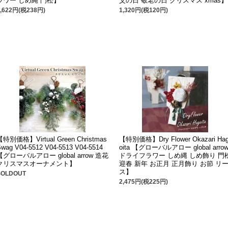
ラワー しめ縄 門松】
父の日 敬老の日 クリスマス xmas】
2,622円(税238円)
1,320円(税120円)
【特別価格】Virtual Green Christmas
【特別価格】Dry Flower Okazari Ha
Swag V04-5512 V04-5513 V04-5514
oita 【グローバルアロー global arro
【グローバルアロー global arrow 造花
ドライフラワー しめ縄 しめ飾り 門
クリスマスオーナメント】
迎春 新年 お正月 正月飾り お節 リ
ス】
SOLDOUT
2,475円(税225円)