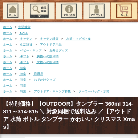
ホーム
>
生活雑貨
ホーム
>
SALE
ホーム
>
キッチン
>
キッチン雑貨
>
水筒・マグボトル
ホーム
>
生活雑貨
>
アウトドア用品
ホーム
>
ベビー・キッズ
>
お弁当グッズ
ホーム
>
ギフト
>
男性への贈り物
ホーム
>
ギフト
>
女性への贈り物
ホーム
>
特集
ホーム
>
特集
>
日用品
ホーム
>
特集
>
おでかけグッズ
ホーム
>
特集
ホーム
>
特集
>
アウトドア・キャンプ特集
>
クーラーバッグ・水筒
【特別価格】【OUTDOOR】タンブラー 360ml 314-
811～314-815 ＼ 対象同梱で送料込み ／【アウトド
ア 水筒 ボトル タンブラー かわいい クリスマス Xma
s】