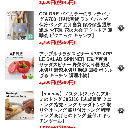
1,600円(税145円)
COLORE バイカラーのランチバッ
グ A768【現代百貨 ランチバッグ
保冷バッグ お弁当袋 保冷保温 通学
遠足 お花見 花火大会 アウトドア 運
動会 ピクニック キャンプ】
2,750円(税250円)
アップルサラダスピナー K333 APP
LE SALAD SPINNER【現代百貨
サラダスピナー 野菜水切り器 野菜
水切り 野菜水切り 時短 回転 ボウル
ざる キッチン 調理小物】
2,200円(税200円)
【shesay】ノスタルジックなアル
ミのトング 305116【志成販売 ミニ
トング 指先トング サラダトング 取
り分けトング 盛り付けトング 料理
トング あげものトング 盛付け キッ
チンツール】
1,980円(税180円)