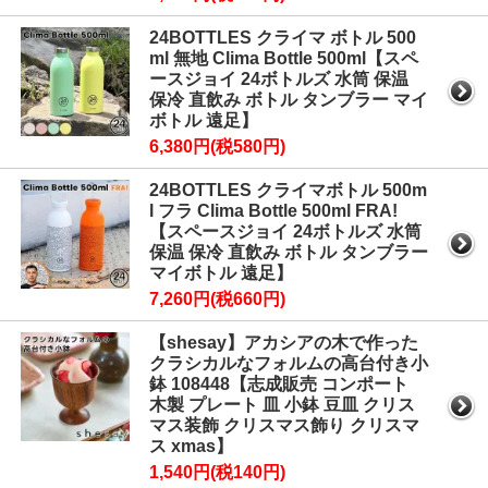
24BOTTLES クライマ ボトル 500
ml 無地 Clima Bottle 500ml【スペ
ースジョイ 24ボトルズ 水筒 保温
保冷 直飲み ボトル タンブラー マイ
ボトル 遠足】
6,380円(税580円)
24BOTTLES クライマボトル 500m
l フラ Clima Bottle 500ml FRA!
【スペースジョイ 24ボトルズ 水筒
保温 保冷 直飲み ボトル タンブラー
マイボトル 遠足】
7,260円(税660円)
【shesay】アカシアの木で作った
クラシカルなフォルムの高台付き小
鉢 108448【志成販売 コンポート
木製 プレート 皿 小鉢 豆皿 クリス
マス装飾 クリスマス飾り クリスマ
ス xmas】
1,540円(税140円)