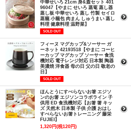
中華せいろ 21cm 身&蓋セット 401
96047【やまに せいろ 蒸篭 蒸し器
蒸し板 中華せいろ 蒸し 竹製 セイロ
蒸籠 小籠包 肉まん しゅうまい 蒸し
料理 健康料理 温野菜】
SOLD OUT
フィーヌ マグカップ&ソーサー ガ
ーネット 42193518【やまに コーヒ
ーカップ マグカップ ソーサー 食洗
機対応 電子レンジ対応 日本製 陶器
美濃焼 洋食器 母の日 父の日 敬老の
日】
SOLD OUT
ほんとうにすべらないお箸 エジソ
ンのお箸 エジソンコラボライン 子
供用 ED 食洗機対応【お箸 箸 キッ
ズ 天然木 日本製 子供 介護 おはし
すべらないお箸トレーニング 藤栄
FUJIEI】
1,320円(税120円)