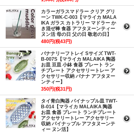
カラーガラスマドラー クリア グリ
ーン TWK-C-003【マライカ MALA
IKA ガラス カトラリー マドラー か
き混ぜ棒 食器 アフタヌーンティー
ヌン活 母の日 父の日 敬老の日】
480円(税43円)
バナナリーフトレイ Sサイズ TWT-
B-007S【マライカ MALAIKA 陶器
お皿 豆皿 小鉢 食器 プレート ラン
チプレート アクセサリートレー ア
クセサリー収納 バナナ アフタヌー
ンティー】
350円(税31円)
タイ青白陶器 パイナップル皿 TWT-
B-014【マライカ MALAIKA 陶器
お皿 食器 プレート ランチプレート
アクセサリートレー アクセサリー
収納 パイナップル アフタヌーンテ
ィー ヌン活】