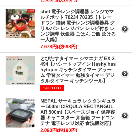
chef 電子レンジ調理器 レンジでマ
ルチポット 70234 70235【トレー
ドワン 猫鍋 電子レンジ調理器具 グ
リルパン レンジパン レシピ付き レ
ンジ調理 炊飯器 ごはん ご飯 炊ける
一人鍋】
7,678円(税698円)
とびだすタイマー シマエナガ EX-3
494【ハシートップイン Hashy has
hytopin キッチンタイマー アラー
ム 学習タイマー 勉強タイマー デジ
タルタイマー キッチンツール】
SOLD OUT
MEPAL サーキュラ レクタンギュラ
ー 500ml CIRQULA RECTANGUL
AR 500ml【スペースジョイ 保存容
器 キャニスター 弁当箱 フードコン
テナ 電子レンジ対応 食洗機対応】
2,090円(税190円)