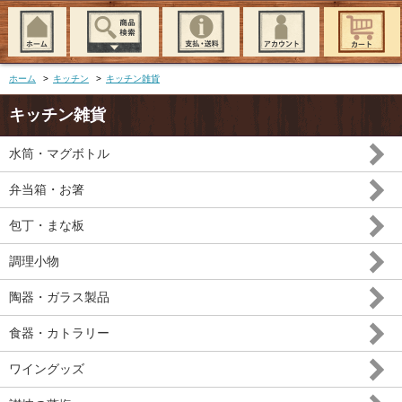
ホーム
>
キッチン
>
キッチン雑貨
キッチン雑貨
水筒・マグボトル
弁当箱・お箸
包丁・まな板
調理小物
陶器・ガラス製品
食器・カトラリー
ワイングッズ