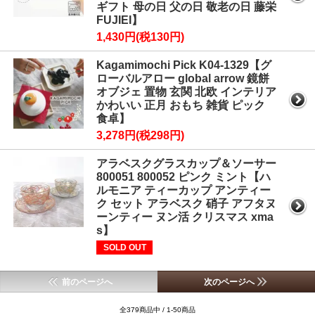
ギフト 母の日 父の日 敬老の日 藤栄
FUJIEI】
1,430円(税130円)
Kagamimochi Pick K04-1329【グ
ローバルアロー global arrow 鏡餅
オブジェ 置物 玄関 北欧 インテリア
かわいい 正月 おもち 雑貨 ピック
食卓】
3,278円(税298円)
アラベスクグラスカップ＆ソーサー
800051 800052 ピンク ミント【ハ
ルモニア ティーカップ アンティー
ク セット アラベスク 硝子 アフタヌ
ーンティー ヌン活 クリスマス xma
s】
SOLD OUT
前のページへ
次のページへ
全379商品中 / 1-50商品