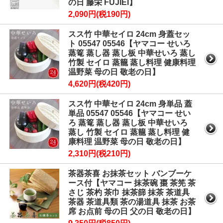
の日 藤栄 FUJIEI】
2,090円(税190円)
スス竹 中華セイロ 24cm 身蓋セッ
ト 05547 05546【ヤマコー せいろ
蒸篭 蒸し器 蒸し板 中華せいろ 蒸し
竹製 セイロ 蒸籠 蒸し料理 健康料理
温野菜 母の日 敬老の日】
4,620円(税420円)
スス竹 中華セイロ 24cm 身単品 蓋
単品 05547 05546【ヤマコー せい
ろ 蒸篭 蒸し器 蒸し板 中華せいろ
蒸し 竹製 セイロ 蒸籠 蒸し料理 健
康料理 温野菜 母の日 敬老の日】
2,310円(税210円)
茶器茶喜 お抹茶セット バンブーケ
ース付【ヤマコー 抹茶碗 棗 茶筅 茶
さじ 茶杓 茶巾 抹茶篩 抹茶 茶道具
茶器 茶道具類 茶の湯道具 抹茶 お茶
席 お点前 母の日 父の日 敬老の日】