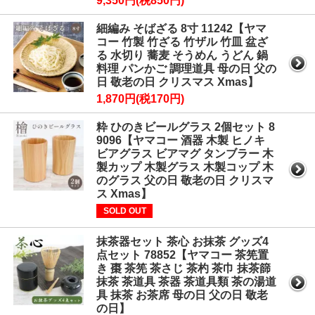
9,350円(税850円)
細編み そばざる 8寸 11242【ヤマ
コー 竹製 竹ざる 竹ザル 竹皿 盆ざ
る 水切り 蕎麦 そうめん うどん 鍋
料理 パンかご 調理道具 母の日 父の
日 敬老の日 クリスマス Xmas】
1,870円(税170円)
粋 ひのきビールグラス 2個セット 8
9096【ヤマコー 酒器 木製 ヒノキ
ビアグラス ビアマグ タンブラー 木
製カップ 木製グラス 木製コップ 木
のグラス 父の日 敬老の日 クリスマ
ス Xmas】
SOLD OUT
抹茶器セット 茶心 お抹茶 グッズ4
点セット 78852【ヤマコー 茶筅置
き 棗 茶筅 茶さじ 茶杓 茶巾 抹茶篩
抹茶 茶道具 茶器 茶道具類 茶の湯道
具 抹茶 お茶席 母の日 父の日 敬老
の日】