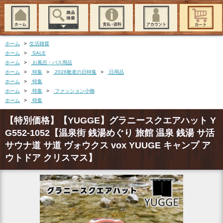
ホーム
>
生活雑貨
ホーム
>
SALE
ホーム
>
お風呂・バス用品
ホーム
>
特集
>
2026敬老の日特集
>
日用品
ホーム
>
特集
ホーム
>
特集
>
ファッション小物
ホーム
>
特集
【特別価格】【YUGGE】グラニースクエアハット Y
G552-1052【温泉街 銭湯めぐり 旅館 温泉 銭湯 サ活
サウナ道 サ道 ヴォウクス vox YUUGE キャンプ ア
ウトドア クリスマス】