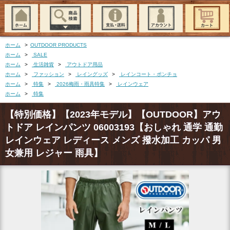
ホーム
>
OUTDOOR PRODUCTS
ホーム
>
SALE
ホーム
>
生活雑貨
>
アウトドア用品
ホーム
>
ファッション
>
レイングッズ
>
レインコート・ポンチョ
ホーム
>
特集
>
2026梅雨・雨具特集
>
レインウェア
ホーム
>
特集
【特別価格】【2023年モデル】【OUTDOOR】アウ
トドア レインパンツ 06003193【おしゃれ 通学 通勤
レインウェア レディース メンズ 撥水加工 カッパ 男
女兼用 レジャー 雨具】