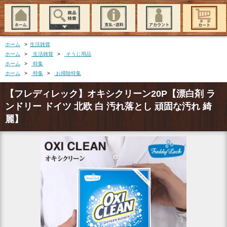
ホーム
>
生活雑貨
ホーム
>
生活雑貨
>
そうじ用品
ホーム
>
特集
ホーム
>
特集
>
お掃除特集
【フレディレック】オキシクリーン20P【漂白剤 ラ
ンドリー ドイツ 北欧 白 汚れ落とし 頑固な汚れ 綺
麗】