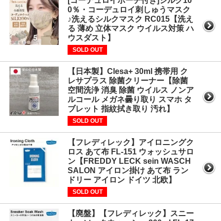
[コーデュロイポーチ付き]シルク10
0％・コーデュロイ刺しゅうマスク
♪洗えるシルクマスク RC015【洗え
る 薄め 立体マスク ウイルス対策 ハ
ウスダスト】
SOLD OUT
【日本製】Clesa+ 30ml 携帯用 ク
レサプラス 除菌クリーナー【除菌
空間洗浄 消臭 除菌 ウイルス ノンア
ルコール メガネ曇り取り スマホ タ
ブレット 指紋拭き取り 汚れ】
SOLD OUT
【フレディレック】アイロニングク
ロス あて布 FL-151 ウォッシュサロ
ン【FREDDY LECK sein WASCH
SALON アイロン掛け あて布 ラン
ドリー アイロン ドイツ 北欧】
SOLD OUT
【廃盤】【フレディレック】スニー