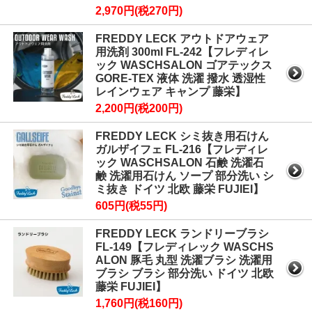
2,970円(税270円)
FREDDY LECK アウトドアウェア
用洗剤 300ml FL-242【フレディレ
ック WASCHSALON ゴアテックス
GORE-TEX 液体 洗濯 撥水 透湿性
レインウェア キャンプ 藤栄】
2,200円(税200円)
FREDDY LECK シミ抜き用石けん
ガルザイフェ FL-216【フレディレ
ック WASCHSALON 石鹸 洗濯石
鹸 洗濯用石けん ソープ 部分洗い シ
ミ抜き ドイツ 北欧 藤栄 FUJIEI】
605円(税55円)
FREDDY LECK ランドリーブラシ
FL-149【フレディレック WASCHS
ALON 豚毛 丸型 洗濯ブラシ 洗濯用
ブラシ ブラシ 部分洗い ドイツ 北欧
藤栄 FUJIEI】
1,760円(税160円)