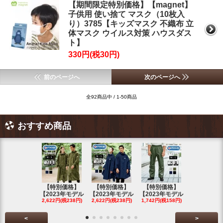
【期間限定特別価格】【magnet】
子供用 使い捨て マスク（10枚入
り）3785【キッズマスク 不織布 立
体マスク ウイルス対策 ハウスダス
ト】
330円(税30円)
前のページへ
次のページへ
全92商品中 / 1-50商品
おすすめ商品
【特別価格】
【特別価格】
【特別価格】
【特別価格
【2023年モデル
【2023年モデル
【2023年モデル
【2023年
2,622円(税238円)
2,622円(税238円)
1,742円(税158円)
2,622円(税23
<
>