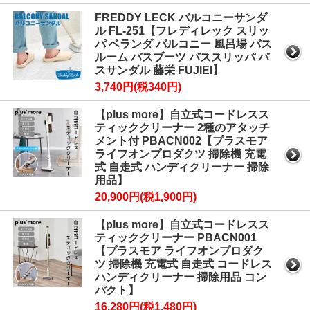
FREDDY LECK バルコニーサンダ
ル FL-251【フレディレック スリッ
パ ベランダ バルコニー 風呂場 バス
ルーム バスブーツ バススリッパ バ
スサンダル 藤栄 FUJIEI】
3,740円(税340円)
【plus more】自立式コードレスス
ティッククリーナー 2種のアタッチ
メント付 PBACN002【プラスモア
ライフオンプロダクツ 掃除機 充電
式 自走式 ハンディクリーナー 掃除
用品】
20,900円(税1,900円)
【plus more】自立式コードレスス
ティッククリーナー PBACN001
【プラスモア ライフオンプロダク
ツ 掃除機 充電式 自走式 コードレス
ハンディクリーナー 掃除用品 コン
パクト】
16,280円(税1,480円)