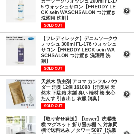
カーソークウォッシュ 200ml FL-17
5 ウォッシュサロン【FREDDY LE
CK sein WASCHSALON つけ置き
洗濯用 洗剤】
SOLD OUT
【フレディレック】デニムソークウ
ォッシュ 300ml FL-176 ウォッシュ
サロン【FREDDY LECK sein WA
SCHSALON つけ置き 洗濯用 洗
剤】
SOLD OUT
天然木 防虫剤 アロマ カンフル パウ
ダー 消臭 12個 161098【消臭材 天
然木 下駄箱 木製 臭い 端材 桧 安心
たんす 引き出し 衣服 消臭】
SOLD OUT
【取り寄せ発送】【tower】洗濯機
横 マグネット 折り畳み棚 ＼ 対象同
梱で送料込み ／タワー 5097【洗濯