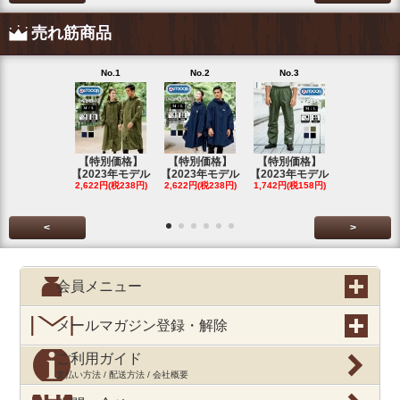
売れ筋商品
No.1
No.2
No.3
No.4
【特別価格】
【特別価格】
【特別価格】
【特別価格
【2023年モデル
【2023年モデル
【2023年モデル
【2023年
2,622円(税238円)
2,622円(税238円)
1,742円(税158円)
2,622円(税23
<
>
会員メニュー
メールマガジン登録・解除
ご利用ガイド
支払い方法 / 配送方法 / 会社概要