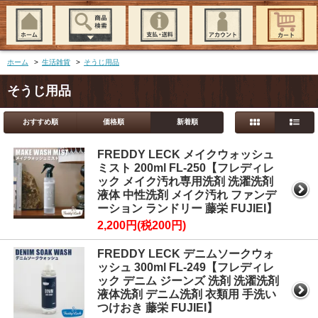
ホーム
>
生活雑貨
>
そうじ用品
そうじ用品
おすすめ順
価格順
新着順
FREDDY LECK メイクウォッシュ
ミスト 200ml FL-250【フレディレ
ック メイク汚れ専用洗剤 洗濯洗剤
液体 中性洗剤 メイク汚れ ファンデ
ーション ランドリー 藤栄 FUJIEI】
2,200円(税200円)
FREDDY LECK デニムソークウォ
ッシュ 300ml FL-249【フレディレ
ック デニム ジーンズ 洗剤 洗濯洗剤
液体洗剤 デニム洗剤 衣類用 手洗い
つけおき 藤栄 FUJIEI】