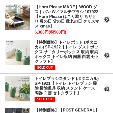
【Horn Please MADE】WOOD ダ
ストパン W／マルチブラシ 107922
【Horn Please ほこり取り ちりと
り 母の日 父の日 敬老の日 クリスマ
ス xmas】
6,380円(税580円)
【特別価格】トイレポット (ボタニ
カル) SP-1922【トイレ ダストボッ
クス サニタリーボックス 収納 収納
ボックス トイレ収納 陶器 白雲 セト
クラフト】
SOLD OUT
トイレブラシスタンド (ボタニカル)
SP-1921【トイレ トイレブラシ 掃
除 掃除道具 収納 スタンド ケース
陶器 白雲 セトクラフト】
SOLD OUT
【特別価格】【POST GENERAL】