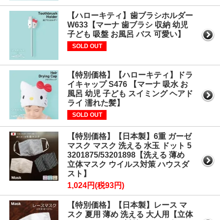
【ハローキティ】歯ブラシホルダー
W633【マーナ 歯ブラシ 収納 幼児
子ども 吸盤 お風呂 バス 可愛い】
SOLD OUT
【特別価格】【ハローキティ】ドラ
イキャップ S476 【マーナ 吸水 お
風呂 幼児 子ども スイミング ヘアド
ライ 濡れた髪】
SOLD OUT
【特別価格】【日本製】6重 ガーゼ
マスク マスク 洗える 水玉 ドット 5
3201875/53201898【洗える 薄め
立体マスク ウイルス対策 ハウスダ
スト】
1,024円(税93円)
【特別価格】【日本製】レース マ
スク 夏用 薄め 洗える 大人用【立体