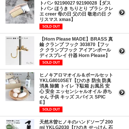
トパン 92190027 92190028【ダス
トパン ほうき ちりとり ブラシ クレ
エ creer 母の日 父の日 敬老の日 ク
リスマス xmas】
SOLD OUT
【Horn Please MADE】BRASS 真
鍮 クランプ フック 303870【フッ
ク クランプフック アイアンポール
ディスプレイ 什器 Horn Please】
SOLD OUT
ヒノキアロマオイル＆ボールセット
YKLG8010SET【ひのき 防虫 防臭
消臭 除菌 トイレ 下駄箱 お風呂 安
心 安全 エッセンシャルオイル 赤ち
ゃん 子供 キッズ スパイス SPIC
E】
SOLD OUT
天然木曽ヒノキのハンドソープ 200
ml YKLG2030【ひのき せっけん 石