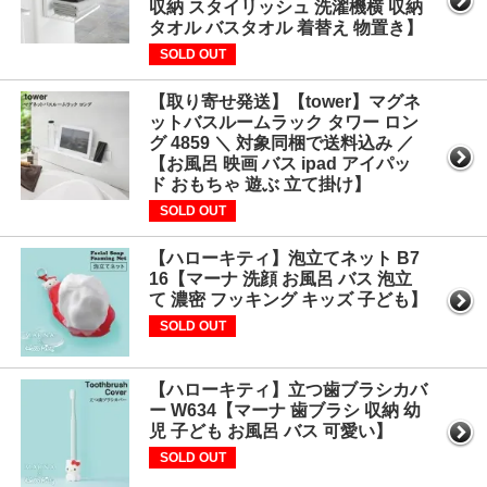
収納 スタイリッシュ 洗濯機横 収納
タオル バスタオル 着替え 物置き】
SOLD OUT
【取り寄せ発送】【tower】マグネ
ットバスルームラック タワー ロン
グ 4859 ＼ 対象同梱で送料込み ／
【お風呂 映画 バス ipad アイパッ
ド おもちゃ 遊ぶ 立て掛け】
SOLD OUT
【ハローキティ】泡立てネット B7
16【マーナ 洗顔 お風呂 バス 泡立
て 濃密 フッキング キッズ 子ども】
SOLD OUT
【ハローキティ】立つ歯ブラシカバ
ー W634【マーナ 歯ブラシ 収納 幼
児 子ども お風呂 バス 可愛い】
SOLD OUT