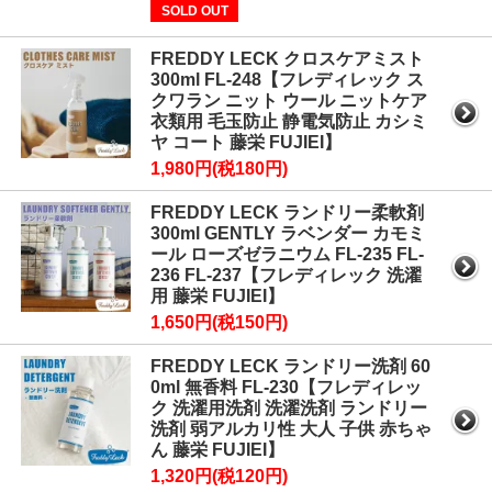
SOLD OUT
FREDDY LECK クロスケアミスト
300ml FL-248【フレディレック ス
クワラン ニット ウール ニットケア
衣類用 毛玉防止 静電気防止 カシミ
ヤ コート 藤栄 FUJIEI】
1,980円(税180円)
FREDDY LECK ランドリー柔軟剤
300ml GENTLY ラベンダー カモミ
ール ローズゼラニウム FL-235 FL-
236 FL-237【フレディレック 洗濯
用 藤栄 FUJIEI】
1,650円(税150円)
FREDDY LECK ランドリー洗剤 60
0ml 無香料 FL-230【フレディレッ
ク 洗濯用洗剤 洗濯洗剤 ランドリー
洗剤 弱アルカリ性 大人 子供 赤ちゃ
ん 藤栄 FUJIEI】
1,320円(税120円)