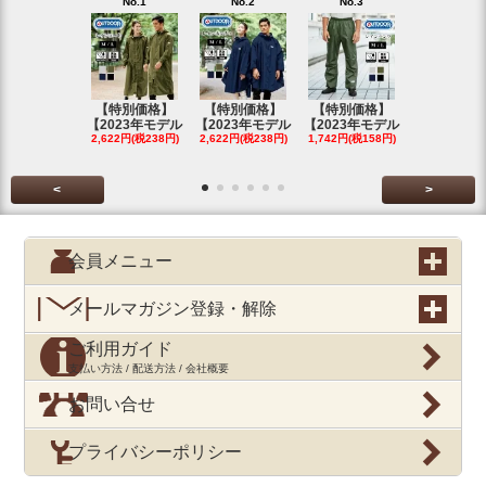
No.1
No.2
No.3
No.4
【特別価格】
【特別価格】
【特別価格】
【特別価格
【2023年モデル
【2023年モデル
【2023年モデル
【2023年
2,622円(税238円)
2,622円(税238円)
1,742円(税158円)
2,622円(税23
<
>
会員メニュー
メールマガジン登録・解除
ご利用ガイド
支払い方法 / 配送方法 / 会社概要
お問い合せ
プライバシーポリシー