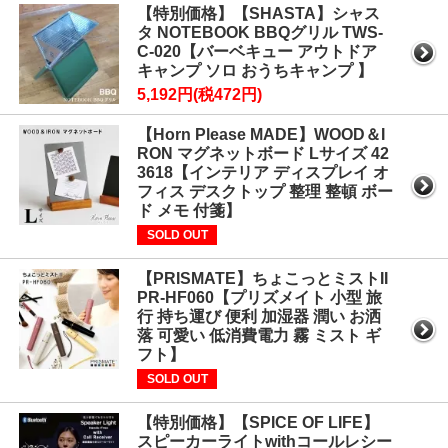
【特別価格】【SHASTA】シャス
タ NOTEBOOK BBQグリル TWS-
C-020【バーベキュー アウトドア
キャンプ ソロ おうちキャンプ 】
5,192円(税472円)
【Horn Please MADE】WOOD＆I
RON マグネットボード Lサイズ 42
3618【インテリア ディスプレイ オ
フィス デスクトップ 整理 整頓 ボー
ド メモ 付箋】
SOLD OUT
【PRISMATE】ちょこっとミストII
PR-HF060【プリズメイト 小型 旅
行 持ち運び 便利 加湿器 潤い お洒
落 可愛い 低消費電力 霧 ミスト ギ
フト】
SOLD OUT
【特別価格】【SPICE OF LIFE】
スピーカーライトwithコールレシー