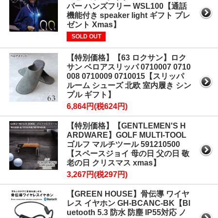
バー ハンズフリー WSL100【通話
機能付き speaker light ギフト プレ
ゼント Xmas】
SOLD OUT
【特別価格】【63 ロクサン】ロク
サン ベロアスリッパ 0710007 0710
008 0710009 0710015【スリッパ
ルーム シューズ 北欧 室内履き シン
プル ギフト】
6,864円(税624円)
【特別価格】【GENTLEMEN'S H
ARDWARE】GOLF MULTI-TOOL
ゴルフ マルチツール 591210500
【スペースジョイ 母の日 父の日 敬
老の日 クリスマス xmas】
3,267円(税297円)
【GREEN HOUSE】骨伝導 ワイヤ
レス イヤホン GH-BCANC-BK【Bl
uetooth 5.3 防水 防塵 IP55対応 ノ