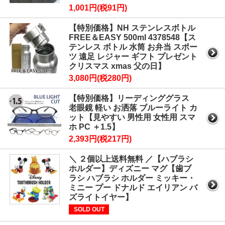
1,001円(税91円)
【特別価格】NH ステンレスボトル
FREE＆EASY 500ml 4378548【ス
テンレス ボトル 水筒 お弁当 スポー
ツ 遠足 レジャー ギフト プレゼント
クリスマス xmas 父の日】
3,080円(税280円)
【特別価格】リーディンググラス
老眼鏡 軽い お洒落 ブルーライト カ
ット【見やすい 男性用 女性用 スマ
ホ PC ＋1.5】
2,393円(税217円)
＼ ２個以上送料無料 ／【ハブラシ
ホルダー】ディズニー マグ【歯ブ
ラシ ハブラシ ホルダー ミッキー・
ミニー プー ドナルド エイリアン バ
ズライトイヤー】
SOLD OUT