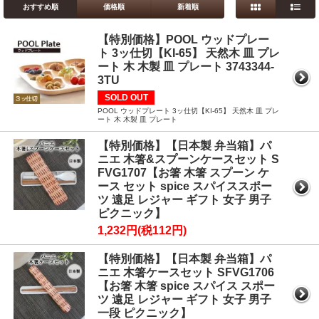
おすすめ順
価格順
新着順
【特別価格】POOL ウッドプレー
ト 3ッ仕切【KI-65】 天然木 皿 プレ
ート 木 木製 皿 プレート 3743344-
3TU
SOLD OUT
POOL ウッドプレート 3ッ仕切【KI-65】 天然木 皿 プレ
ート 木 木製 皿 プレート
【特別価格】【日本製 弁当箱】パ
ニエ 木箸&スプーンケースセット S
FVG1707【お箸 木箸 スプーン ケ
ース セット spice スパイススポー
ツ 遠足 レジャー ギフト 女子 男子
ピクニック】
1,232円(税112円)
【特別価格】【日本製 弁当箱】パ
ニエ 木箸ケースセット SFVG1706
【お箸 木箸 spice スパイス スポー
ツ 遠足 レジャー ギフト 女子 男子
一段 ピクニック】