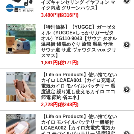
イズキャンセリング イヤフォン マ
イク内蔵 グリーンハウス】
3,480円(税316円)
【特別価格】【YUGGE】ガーゼタ
オル（YUGGE×しっかりガーゼタ
オル）YG110-9043【サウナ タオル
温泉街 銭湯めぐり 旅館 温泉 サ活
サウナ道 サ道 ヴォウクス vox クリ
スマス】
1,881円(税171円)
【Life on Products】使い捨てない
カイロ LCAEA001【カイロ充電式
電気カイロ モバイルバッテリー 温
度設定 繰り返し使えるカイロ エコ
節電 節約 省エネ】
2,728円(税248円)
【Life on Products】使い捨てない
カイロ モバイルバッテリー機能付
LCAEA002【カイロ充電式 電気カ
イロ モバイルバッテリー 温度設定