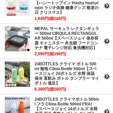
【ハシートップイン Hashy hashyt
opin ラジオ体操 健康グッズ 敬老の
日 クリスマス】
1,848円(税168円)
MEPAL サーキュラ レクタンギュラ
ー 500ml CIRQULA RECTANGUL
AR 500ml【スペースジョイ 保存容
器 キャニスター 弁当箱 フードコン
テナ 電子レンジ対応 食洗機対応】
2,090円(税190円)
24BOTTLES クライマ ボトル 500
ml 無地 Clima Bottle 500ml【スペ
ースジョイ 24ボトルズ 水筒 保温
保冷 直飲み ボトル タンブラー マイ
ボトル 遠足】
6,380円(税580円)
24BOTTLES クライマボトル 500m
l フラ Clima Bottle 500ml FRA!
【スペースジョイ 24ボトルズ 水筒