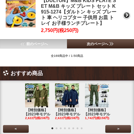
【DULTON】M&B KIDS PLATE S
ET M&B キッズ プレート セット K
915-1274【ダルトン キッズ プレー
ト 車 ヘリコプター 子供用 お皿 ト
レイ お子様ランチプレート】
2,750円(税250円)
前のページへ
次のページへ
全169商品中 / 1-50商品
おすすめ商品
【特別価格】
【特別価格】
【特別価格】
【特別価格
【2023年モデル
【2023年モデル
【2023年モデル
【2023年
2,622円(税238円)
2,622円(税238円)
1,742円(税158円)
2,622円(税23
<
>