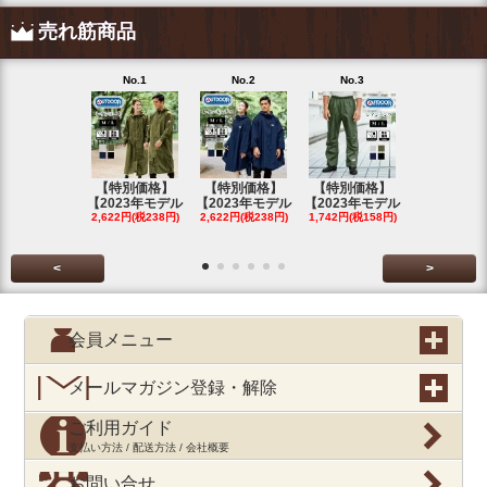
売れ筋商品
No.1
No.2
No.3
No.4
【特別価格】
【特別価格】
【特別価格】
【特別価格
【2023年モデル
【2023年モデル
【2023年モデル
【2023年
2,622円(税238円)
2,622円(税238円)
1,742円(税158円)
2,622円(税23
<
>
会員メニュー
メールマガジン登録・解除
ご利用ガイド
支払い方法 / 配送方法 / 会社概要
お問い合せ