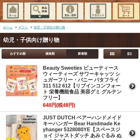
ホーム
>
ギフト
>
幼児・子供向け贈り物
幼児・子供向け贈り物
おすすめ順
価格順
新着順
Beauty Sweeties ビューティース
ウィーティーズ サワーキャッツ シ
ュガーフリー・バニー バタフライ
311 512 612【リブインコンフォー
ト 栄養機能食品 美容グミ グルテン
フリー】
648円(税48円)
JUST DUTCH ベアーハンドメイド
キーハンガー Bear Handmade Ke
yhanger 5328080YE【スペースジ
ョイ ジャストダッチ あみぐるみ ぬ