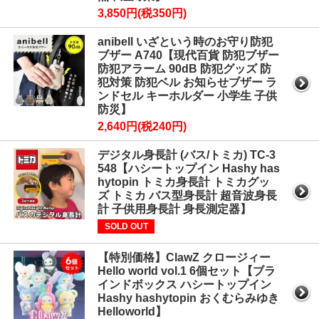
3,850円(税350円)
anibell いざという時のお守り防犯
ブザー A740【現代百貨 防犯ブザー
防犯アラーム 90dB 防犯グッズ 防
犯対策 防犯ベル お知らせブザー ラ
ンドセル キーホルダー 小学生 子供
防災】
2,640円(税240円)
デジタル身長計 (バス/トミカ) TC-3
548【ハシートップイン Hashy has
hytopin トミカ身長計 トミカグッ
ズ トミカ バス型身長計 超音波身長
計 子供用身長計 身長測定器】
SOLD OUT
【特別価格】ClawZ クロージィー
Hello world vol.1 6個セット【ブラ
インドボックス ハシートップイン
Hashy hashytopin おくむらみゆき
Helloworld】