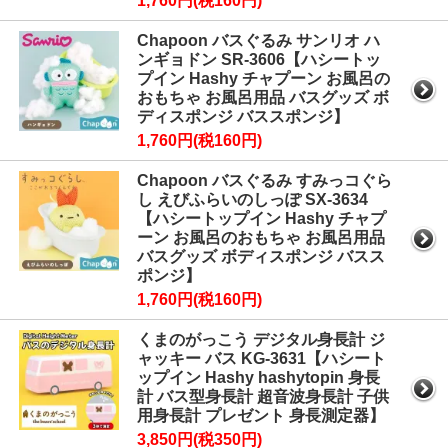
1,760円(税160円)
Chapoon バスぐるみ サンリオ ハ
ンギョドン SR-3606【ハシートッ
プイン Hashy チャプーン お風呂の
おもちゃ お風呂用品 バスグッズ ボ
ディスポンジ バススポンジ】
1,760円(税160円)
Chapoon バスぐるみ すみっコぐら
し えびふらいのしっぽ SX-3634
【ハシートップイン Hashy チャプ
ーン お風呂のおもちゃ お風呂用品
バスグッズ ボディスポンジ バスス
ポンジ】
1,760円(税160円)
くまのがっこう デジタル身長計 ジ
ャッキー バス KG-3631【ハシート
ップイン Hashy hashytopin 身長
計 バス型身長計 超音波身長計 子供
用身長計 プレゼント 身長測定器】
3,850円(税350円)