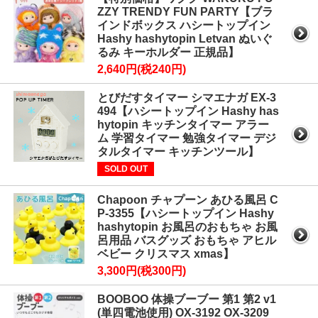
ZZY TRENDY FUN PARTY【ブラ
インドボックス ハシートップイン
Hashy hashytopin Letvan ぬいぐ
るみ キーホルダー 正規品】
2,640円(税240円)
とびだすタイマー シマエナガ EX-3
494【ハシートップイン Hashy has
hytopin キッチンタイマー アラー
ム 学習タイマー 勉強タイマー デジ
タルタイマー キッチンツール】
SOLD OUT
Chapoon チャプーン あひる風呂 C
P-3355【ハシートップイン Hashy
hashytopin お風呂のおもちゃ お風
呂用品 バスグッズ おもちゃ アヒル
ベビー クリスマス xmas】
3,300円(税300円)
BOOBOO 体操ブーブー 第1 第2 v1
(単四電池使用) OX-3192 OX-3209