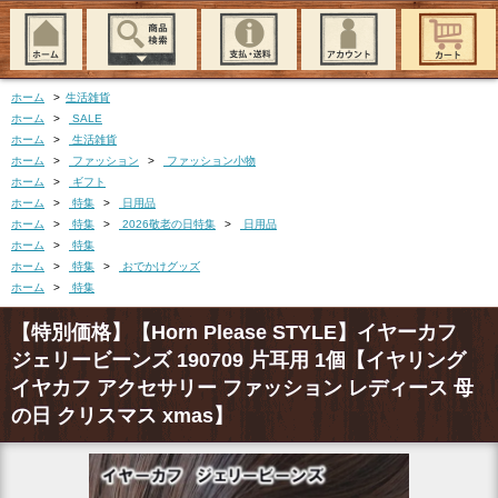
ホーム
>
生活雑貨
ホーム
>
SALE
ホーム
>
生活雑貨
ホーム
>
ファッション
>
ファッション小物
ホーム
>
ギフト
ホーム
>
特集
>
日用品
ホーム
>
特集
>
2026敬老の日特集
>
日用品
ホーム
>
特集
ホーム
>
特集
>
おでかけグッズ
ホーム
>
特集
【特別価格】【Horn Please STYLE】イヤーカフ
ジェリービーンズ 190709 片耳用 1個【イヤリング
イヤカフ アクセサリー ファッション レディース 母
の日 クリスマス xmas】